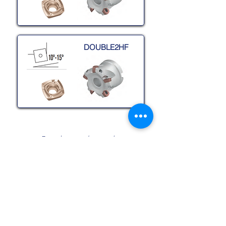
DOUBLE2HF
Προηγμένη μηχανική κατεργασία
ROUND ADVANCED