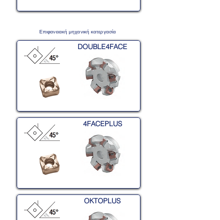
Επιφανειακή μηχανική κατεργασία
DOUBLE4FACE
4FACEPLUS
OKTOPLUS