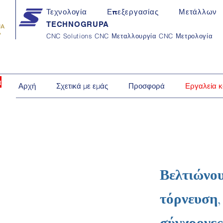
Τεχνολογία Επεξεργασίας Μετάλλων
TECHNOGRUPA
CNC Solutions CNC Μεταλλουργία CNC Μετρολογία
ά
Αρχή
Σχετικά με εμάς
Προσφορά
Εργαλεία κ
Βελτιώνου
τόρνευση,
σύγχρονες