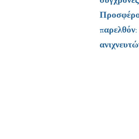
Προσφέρου
παρελθόν:
ανιχνευτώ
Τεχνολογία Επεξεργασίας Μετάλλων TECHN
Uczniowska 16
58-306 Βάλμπρζιχ
NIP: 886 276 85 88