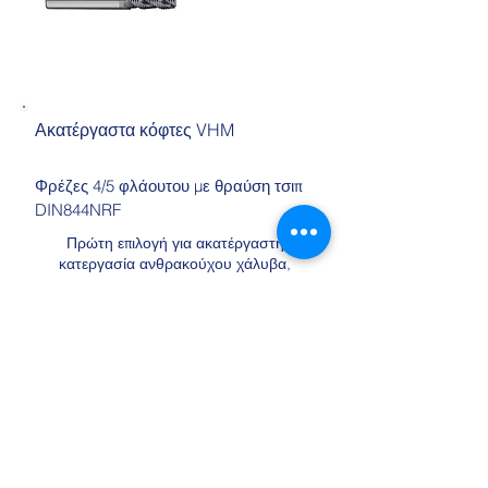
Ακατέργαστα κόφτες VHM
Φρέζες 4/5 φλάουτου με θραύση τσιπ
DIN844NRF
Πρώτη επιλογή για ακατέργαστη
κατεργασία ανθρακούχου χάλυβα,
κραματοποιημένου χάλυβα και
χυτοσιδήρου
Τεχνολογία Επεξεργασίας Μετάλλων
TECHNOGRUPA
Uczniowska 16
58-306 Βάλμπρζιχ
NIP:
886 276 85 88