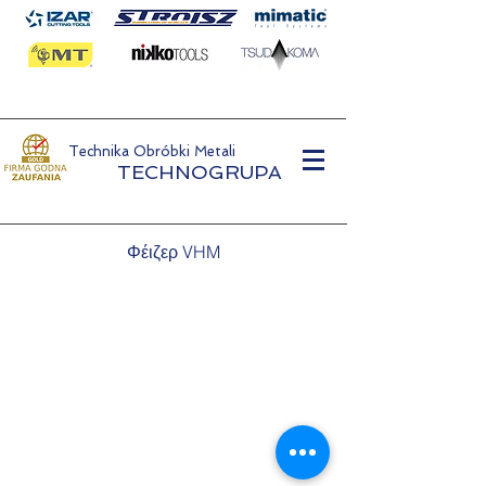
Technika Obróbki Metali
TECHNOGRUPA
Φέιζερ VHM
Τεχνολογία Επεξεργασίας Μετάλλων