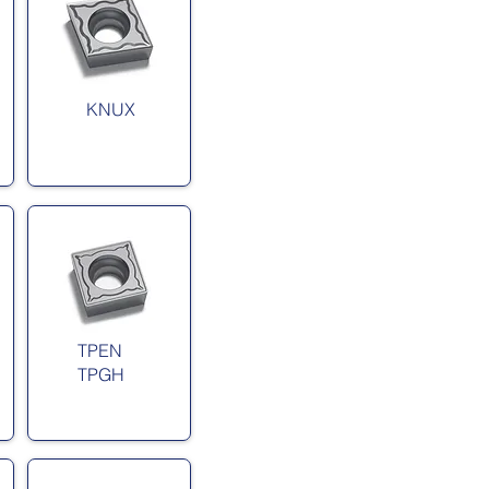
KNUX
TPEN
TPGH