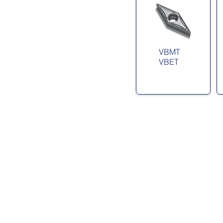
VBMT
VBET