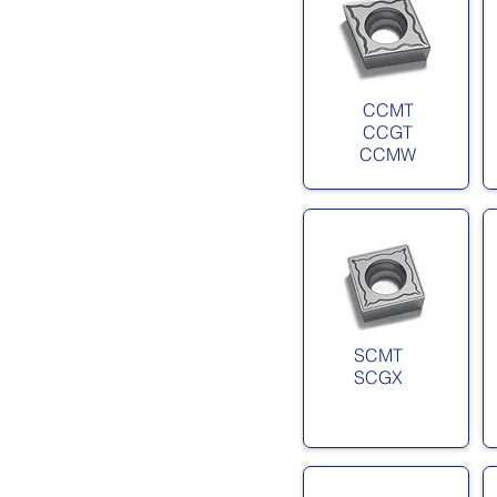
CCMT
CCGT
CCMW
SCMT
SCGX