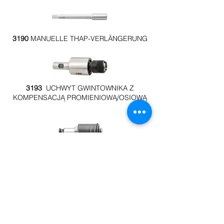
3190
MANUELLE THAP-VERLÄNGERUNG
3193
UCHWYT GWINTOWNIKA Z
KOMPENSACJĄ PROMIENIOWĄ/OSIOWĄ
3195
RADIAL-/AXIAL-KOMPENSATIONS-
KEGELHALTERADAPTER
3181
Matrizenhalter