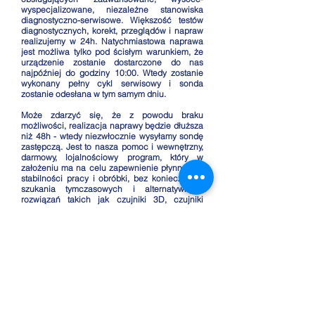
wyspecjalizowane, niezależne stanowiska
diagnostyczno-serwisowe. Większość testów
diagnostycznych, korekt, przeglądów i napraw
realizujemy w 24h. Natychmiastowa naprawa
jest możliwa tylko pod ścisłym warunkiem, że
urządzenie zostanie dostarczone do nas
najpóźniej do godziny 10:00. Wtedy zostanie
wykonany pełny cykl serwisowy i sonda
zostanie odesłana w tym samym dniu.
Może zdarzyć się, że z powodu braku
możliwości, realizacja naprawy będzie dłuższa
niż 48h - wtedy niezwłocznie wysyłamy sondę
zastępczą. Jest to nasza pomoc i wewnętrzny,
darmowy, lojalnościowy program, który w
założeniu ma na celu zapewnienie płynności i
stabilności pracy i obróbki, bez konieczności
szukania tymczasowych i alternatywnych
rozwiązań takich jak czujniki 3D, czujniki
zegarowe, EdgeFinder'y i bez generowania
dodatkowych, niepotrzebnych kosztów obsługi
serwisu.
Szczycimy się również tym, że nasza oferta,
oprócz dostawy sond, urządzeń, akcesoriów,
dotyczy kompleksowej instalacji zespołów
pomiarowych na niemalże każdej maszynie
CNC ze sterowaniem : HAAS, MAZAK,
HEIDENHAIN, SINUMERIC, CINCINATI,
MITSUBISHI, BROTHER oraz innych