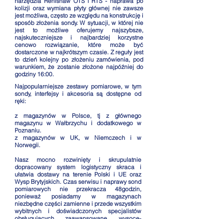
narzędzia Renishaw OTS i RTS - naprawa po
kolizji oraz wymiana płyty głównej nie zawsze
jest możliwa, często ze względu na konstrukcję i
sposób złożenia sondy. W sytuacji, w której nie
jest to możliwe oferujemy najszybsze,
najskuteczniejsze i najbardziej korzystne
cenowo rozwiązanie, które może być
dostarczone w najkrótszym czasie. Z reguły jest
to dzień kolejny po złożeniu zamówienia, pod
warunkiem, że zostanie złożone najpóźniej do
godziny 16:00.
Najpopularniejsze zestawy pomiarowe, w tym
sondy, interfejsy i akcesoria są dostępne od
ręki:
z magazynów w Polsce, tj z głównego
magazynu w Wałbrzychu i dodatkowego w
Poznaniu.
z magazynów w UK, w Niemczech i w
Norwegii.
Nasz mocno rozwinięty i skrupulatnie
dopracowany system logistyczny skraca i
ułatwia dostawy na terenie Polski i UE oraz
Wysp Brytyjskich. Czas serwisu i naprawy sond
pomiarowych nie przekracza 48godzin,
ponieważ posiadamy w magazynach
niezbędne części zamienne i przede wszystkim
wybitnych i doświadczonych specjalistów
obsługujących zaawansowane, wysoce-