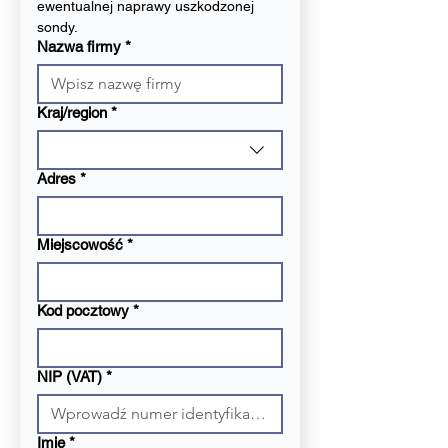
ewentualnej naprawy uszkodzonej 
sondy.
Nazwa firmy
*
Adres firmy
Kraj/region
*
Adres
*
Miejscowość
*
Kod pocztowy
*
NIP (VAT)
*
Imię
*