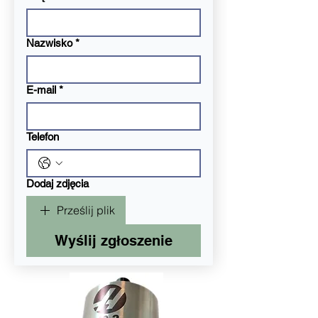
Nazwisko
*
E-mail
*
Telefon
Dodaj zdjęcia
Prześlij plik
Wyślij zgłoszenie