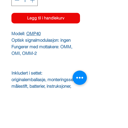
Legg til i handlekurv
Modell:
OMP40
Optisk signalmodulasjon: ingen
Fungerer med mottakere: OMM,
OMI, OMM-2
Inkludert i settet:
originalemballasje, monteringssett,
målestift, batterier, instruksjoner,
sertifikat
Vi tilbyr følgende tjenester:
Renishaw-proberegenerering,
Renishaw-probereparasjon, samt
probereparasjon etter kollisjon.