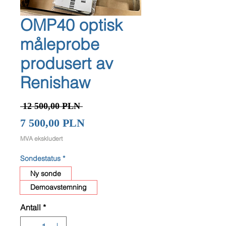
OMP40 optisk
måleprobe
produsert av
Renishaw
Vanlig
 12 500,00 PLN 
pris
Salgspris
7 500,00 PLN
MVA ekskludert
Sondestatus
*
Ny sonde
Demoavstemning
Antall
*