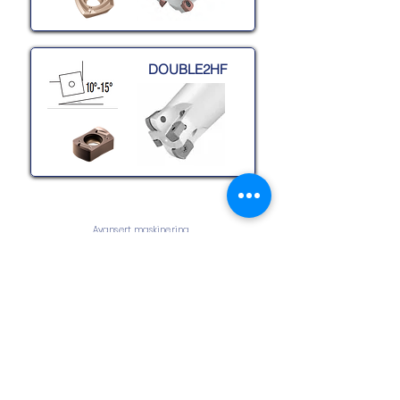
DOUBLE2HF
Avansert maskinering
RUNDE AVANSERT