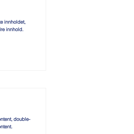
te innholdet,
re innhold.
ontent, double-
ntent.