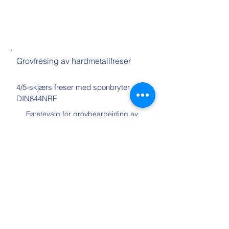
Grovfresing av hardmetallfreser
4/5-skjærs freser med sponbryter
DIN844NRF
Førstevalg for grovbearbeiding av
karbonstål, legert stål og støpejern
Metallbearbeidingsteknologi
TECHNOGRUPA
Studentgaten 16
58-306 Walbrzych
Skatteidentifikasjonsnummer:
886 276 85
88
tlf.
+48 604 609 169